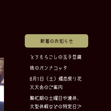
新着のお知らせ
とうもろこしの玉子豆腐
桃のパンナコッタ
8月1日（土）嬬恋祭り花
火大会のご案内
繁忙期の土曜日や連休、
大型休暇などの特定日プ