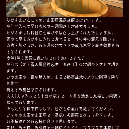
みなさまこんにちは。山田屋温泉旅館でございます。
今年に入って早いもので一週間以上が経ちました。
みなさまは1月7日に七草がゆは召し上がられたでしょうか。
春の七草をおかゆに入れて食べると、その年の邪気を除いて、
万病を防ぐほか、お正月のごちそうで疲れた胃を癒す効果もあ
るとされます。
今年1年も元気に過ごしていきたいですね！
今回は【たる露天風呂付客室 もみじ】のご紹介をさせて頂き
ます。
この客室の一番の魅力は、まるで秘密基地のように階段を降り
た先に
構えるお風呂でございます。
大人2人で入っても十分な広さで、木目を活かした優しい内装と
なっております。
ゆったりと体を伸ばして、日ごろの疲れを癒してください。
こちらの客室は山田屋で一番広いお部屋となっております。
お子様連れのお客様に合うと思います。
是非、お子様、お孫様と一緒にドキドキ・ワクワクを体感して