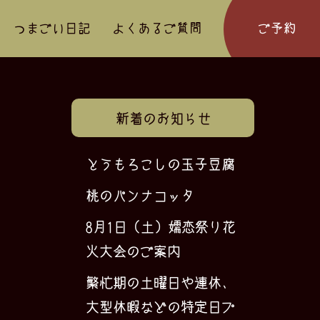
つまごい日記
よくあるご質問
ご予約
新着のお知らせ
とうもろこしの玉子豆腐
桃のパンナコッタ
8月1日（土）嬬恋祭り花
火大会のご案内
繁忙期の土曜日や連休、
大型休暇などの特定日プ